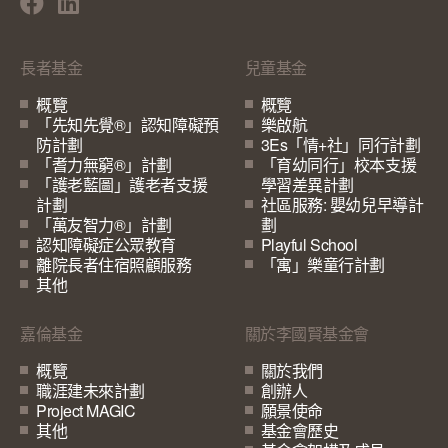
長者基金
兒童基金
概覽
概覽
「先知先覺®」認知障礙預
樂啟航
防計劃
3Es「情+社」同行計劃
「耆力無窮®」計劃
「育幼同行」校本支援
「護老藍圖」護老者支援
學習差異計劃
計劃
社區服務: 嬰幼兒早導計
「萬友智力®」計劃
劃
認知障礙症公眾教育
Playful School
離院長者住宿照顧服務
「寓」樂童行計劃
其他
嘉倫基金
關於李國賢基金會
概覽
關於我們
職涯建未來計劃
創辦人
Project MAGIC
願景使命
其他
基金會歷史