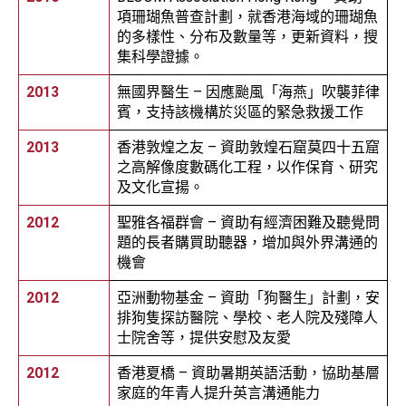
項珊瑚魚普查計劃，就香港海域的珊瑚魚
的多樣性、分布及數量等，更新資料，搜
集科學證據。
2013
無國界醫生 – 因應颱風「海燕」吹襲菲律
賓，支持該機構於災區的緊急救援工作
2013
香港敦煌之友 – 資助敦煌石窟莫四十五窟
之高解像度數碼化工程，以作保育、研究
及文化宣揚。
2012
聖雅各福群會 – 資助有經濟困難及聽覺問
題的長者購買助聽器，增加與外界溝通的
機會
2012
亞洲動物基金 – 資助「狗醫生」計劃，安
排狗隻探訪醫院、學校、老人院及殘障人
士院舍等，提供安慰及友愛
2012
香港夏橋 – 資助暑期英語活動，協助基層
家庭的年青人提升英言溝通能力