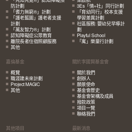
防計劃
3Es「情+社」同行計劃
「耆力無窮®」計劃
「育幼同行」校本支援
「護老藍圖」護老者支援
學習差異計劃
計劃
社區服務: 嬰幼兒早導計
「萬友智力®」計劃
劃
認知障礙症公眾教育
Playful School
離院長者住宿照顧服務
「寓」樂童行計劃
其他
嘉倫基金
關於李國賢基金會
概覽
關於我們
職涯建未來計劃
創辦人
Project MAGIC
願景使命
其他
基金會歷史
基金會架構及成員
撥款政策
項目一覽
聯絡我們
其他項目
最新消息