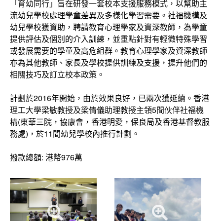
「育幼同行」旨在研發一套校本支援服務模式，以幫助主
流幼兒學校處理學童差異及多樣化學習需要。社福機構及
幼兒學校獲資助，聘請教育心理學家及資深教師，為學童
提供評估及個別的介入訓練，並重點針對有輕微特殊學習
或發展需要的學童及高危組群。教育心理學家及資深教師
亦為其他教師、家長及學校提供訓練及支援，提升他們的
相關技巧及訂立校本政策。
計劃於2016年開始，由於效果良好，已兩次獲延續。香港
理工大學梁敏教授及梁倩儀助理教授主領5間伙伴社福機
構(東華三院，協康會，香港明愛，保良局及香港基督教服
務處)，於11間幼兒學校內推行計劃。
撥款總額: 港幣976萬