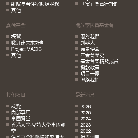
離院長者住宿照顧服務
「寓」樂童行計劃
其他
嘉倫基金
關於李國賢基金會
概覽
關於我們
職涯建未來計劃
創辦人
Project MAGIC
願景使命
其他
基金會歷史
基金會架構及成員
撥款政策
項目一覽
聯絡我們
其他項目
最新消息
概覽
2026
內部專用
2025
李國賢堂
2024
香港大學-卑詩大學李國賢
2023
堂
2022
溫哥華全科醫院和卑詩大
過去消息