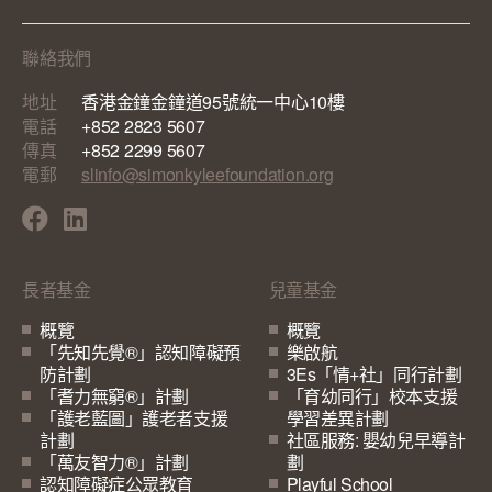
聯絡我們
地址
香港金鐘金鐘道95號統一中心10樓
電話
+852 2823 5607
傳真
+852 2299 5607
電郵
slinfo@simonkyleefoundation.org
長者基金
兒童基金
概覽
概覽
「先知先覺®」認知障礙預
樂啟航
防計劃
3Es「情+社」同行計劃
「耆力無窮®」計劃
「育幼同行」校本支援
「護老藍圖」護老者支援
學習差異計劃
計劃
社區服務: 嬰幼兒早導計
「萬友智力®」計劃
劃
認知障礙症公眾教育
Playful School