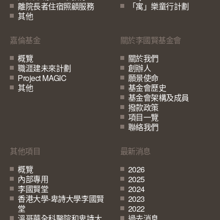
離院長者住宿照顧服務
「寓」樂童行計劃
其他
嘉倫基金
關於李國賢基金會
概覽
關於我們
職涯建未來計劃
創辦人
Project MAGIC
願景使命
其他
基金會歷史
基金會架構及成員
撥款政策
項目一覽
聯絡我們
其他項目
最新消息
概覽
2026
內部專用
2025
李國賢堂
2024
香港大學-卑詩大學李國賢
2023
堂
2022
溫哥華全科醫院和卑詩大
過去消息