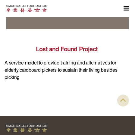
Lost and Found Project
A service model to provide training and alternatives for
elderly cardboard pickers to sustain their living besides
picking