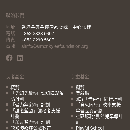
聯絡我們
地址
香港金鐘金鐘道95號統一中心10樓
電話
+852 2823 5607
傳真
+852 2299 5607
電郵
slinfo@simonkyleefoundation.org
長者基金
兒童基金
概覽
概覽
「先知先覺®」認知障礙預
樂啟航
防計劃
3Es「情+社」同行計劃
「耆力無窮®」計劃
「育幼同行」校本支援
「護老藍圖」護老者支援
學習差異計劃
計劃
社區服務: 嬰幼兒早導計
「萬友智力®」計劃
劃
認知障礙症公眾教育
Playful School