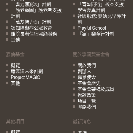
「耆力無窮®」計劃
「育幼同行」校本支援
「護老藍圖」護老者支援
學習差異計劃
計劃
社區服務: 嬰幼兒早導計
「萬友智力®」計劃
劃
認知障礙症公眾教育
Playful School
離院長者住宿照顧服務
「寓」樂童行計劃
其他
嘉倫基金
關於李國賢基金會
概覽
關於我們
職涯建未來計劃
創辦人
Project MAGIC
願景使命
其他
基金會歷史
基金會架構及成員
撥款政策
項目一覽
聯絡我們
其他項目
最新消息
概覽
2026