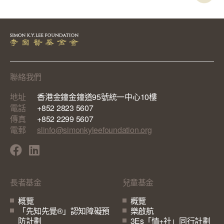
聯絡我們
地址
香港金鐘金鐘道95號統一中心10樓
電話
+852 2823 5607
傳真
+852 2299 5607
電郵
slinfo@simonkyleefoundation.org
長者基金
兒童基金
概覽
概覽
「先知先覺®」認知障礙預
樂啟航
防計劃
3Es「情+社」同行計劃