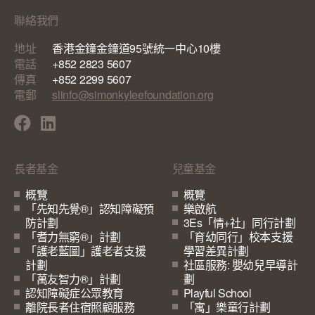
聯絡我們
地址
香港金鐘金鐘道95號統一中心10樓
電話
+852 2823 5607
傳真
+852 2299 5607
電郵
slinfo@simonkyleefoundation.org
長者基金
兒童基金
概覽
概覽
「先知先覺®」認知障礙預
樂啟航
防計劃
3Es「情+社」同行計劃
「耆力無窮®」計劃
「育幼同行」校本支援
「護老藍圖」護老者支援
學習差異計劃
計劃
社區服務: 嬰幼兒早導計
「萬友智力®」計劃
劃
認知障礙症公眾教育
Playful School
離院長者住宿照顧服務
「寓」樂童行計劃