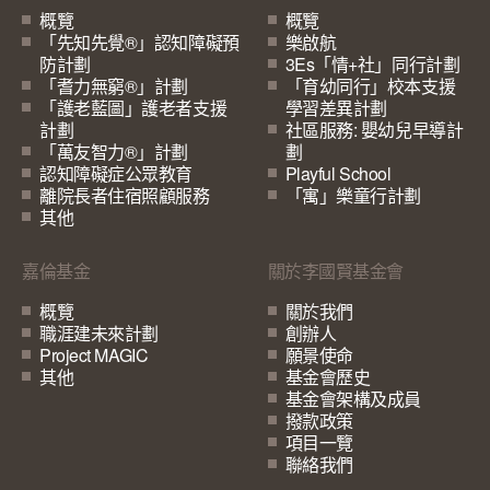
概覽
概覽
「先知先覺®」認知障礙預
樂啟航
防計劃
3Es「情+社」同行計劃
「耆力無窮®」計劃
「育幼同行」校本支援
「護老藍圖」護老者支援
學習差異計劃
計劃
社區服務: 嬰幼兒早導計
「萬友智力®」計劃
劃
認知障礙症公眾教育
Playful School
離院長者住宿照顧服務
「寓」樂童行計劃
其他
嘉倫基金
關於李國賢基金會
概覽
關於我們
職涯建未來計劃
創辦人
Project MAGIC
願景使命
其他
基金會歷史
基金會架構及成員
撥款政策
項目一覽
聯絡我們